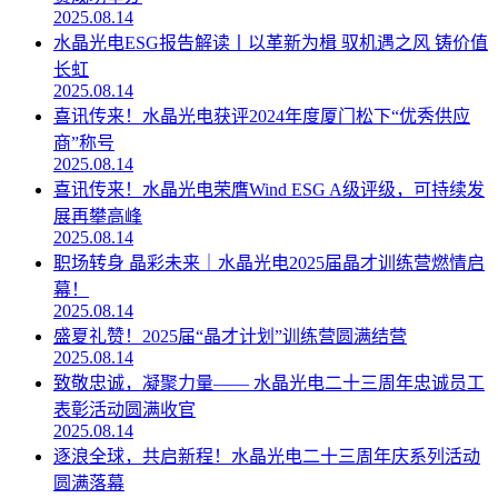
2025.08.14
水晶光电ESG报告解读丨以革新为楫 驭机遇之风 铸价值
长虹
2025.08.14
喜讯传来！水晶光电获评2024年度厦门松下“优秀供应
商”称号
2025.08.14
喜讯传来！水晶光电荣膺Wind ESG A级评级，可持续发
展再攀高峰
2025.08.14
职场转身 晶彩未来｜水晶光电2025届晶才训练营燃情启
幕！
2025.08.14
盛夏礼赞！2025届“晶才计划”训练营圆满结营
2025.08.14
致敬忠诚，凝聚力量—— 水晶光电二十三周年忠诚员工
表彰活动圆满收官
2025.08.14
逐浪全球，共启新程！水晶光电二十三周年庆系列活动
圆满落幕