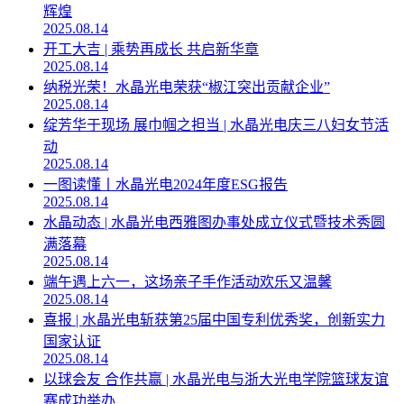
辉煌
2025.08.14
开工大吉 | 乘势再成长 共启新华章
2025.08.14
纳税光荣！水晶光电荣获“椒江突出贡献企业”
2025.08.14
绽芳华于现场 展巾帼之担当 | 水晶光电庆三八妇女节活
动
2025.08.14
一图读懂丨水晶光电2024年度ESG报告
2025.08.14
水晶动态 | 水晶光电西雅图办事处成立仪式暨技术秀圆
满落幕
2025.08.14
端午遇上六一，这场亲子手作活动欢乐又温馨
2025.08.14
喜报 | 水晶光电斩获第25届中国专利优秀奖，创新实力
国家认证
2025.08.14
以球会友 合作共赢 | 水晶光电与浙大光电学院篮球友谊
赛成功举办