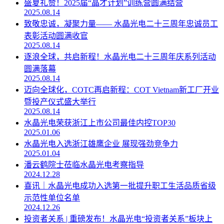
盛夏礼赞！2025届“晶才计划”训练营圆满结营
2025.08.14
致敬忠诚，凝聚力量—— 水晶光电二十三周年忠诚员工
表彰活动圆满收官
2025.08.14
逐浪全球，共启新程！水晶光电二十三周年庆系列活动
圆满落幕
2025.08.14
迈向全球化，COTC再启新程：COT Vietnam新工厂开业
暨投产仪式盛大举行
2025.08.14
水晶光电荣获浙江上市公司最佳内控TOP30
2025.01.06
水晶光电入选浙江雄鹰企业 展现强劲竞争力
2025.01.04
潘云鹤院士莅临水晶光电考察指导
2024.12.28
喜讯｜水晶光电成功入选第一批提升职工生活品质省级
示范性单位名单
2024.12.26
投资者关系 | 重磅发布！水晶光电“投资者关系”板块上