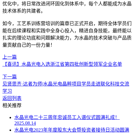
优化中，将日常改进闭环固化到体系中，每个人都能成为水晶
技术体系的共建者。
如今，工艺系训练营培训的篇章已正式开启，期待全体学员们
能在后续课程和实践中全身心投入，精进自身技能，最终能以
扎实的理论功底和问题解决能力，为水晶的技术突破与产品质
量贡献自己的一份力量！
上一篇
【喜讯】水晶光电入选浙江省第四批创新型领军企业名单
下一篇
见贤思齐·达者为师|水晶光电晶粹项目学员走进联化科技交流
学习
返回列表
相关推荐
水晶光电二十三周年忠诚员工入谱仪式圆满礼成！
2025.08.14
水晶光电2023年年度股东大会暨投资者接待日活动圆满