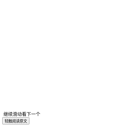
员工的防范意识和应急自救的能力。
浙江水晶光电科技股份有限公司
水晶光电作为信息交互领域的全球光学专家，提供从
核心元器件到模组及解决方案的一站式专业服务。公司产
品横跨消费电子、车载光电、元宇宙三大赛道。水晶光电
坚持“全球化、技术型、开放合作”的战略指导方针，坚守
光学赛道以核心技术为轴，拓展消费级应用场景，构建第
一、第二、第三成长曲线，实现企业的周期性跨越，成为
全球卓越的一站式光学专家。
点击蓝字 关注我们
继续滑动看下一个
轻触阅读原文