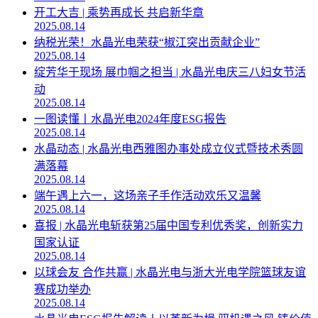
开工大吉 | 乘势再成长 共启新华章
2025.08.14
纳税光荣！水晶光电荣获“椒江突出贡献企业”
2025.08.14
绽芳华于现场 展巾帼之担当 | 水晶光电庆三八妇女节活
动
2025.08.14
一图读懂丨水晶光电2024年度ESG报告
2025.08.14
水晶动态 | 水晶光电西雅图办事处成立仪式暨技术秀圆
满落幕
2025.08.14
端午遇上六一，这场亲子手作活动欢乐又温馨
2025.08.14
喜报 | 水晶光电斩获第25届中国专利优秀奖，创新实力
国家认证
2025.08.14
以球会友 合作共赢 | 水晶光电与浙大光电学院篮球友谊
赛成功举办
2025.08.14