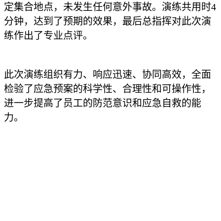
定集合地点，未发生任何意外事故。演练共用时4
分钟，达到了预期的效果，最后总指挥对此次演
练作出了专业点评。
此次演练组织有力、响应迅速、协同高效，全面
检验了应急预案的科学性、合理性和可操作性，
进一步提高了员工的防范意识和应急自救的能
力。
Emergency
消防应急逃生演练
Escape,
为提高公司公租房住宿员工的消防安全意识，增强自
救防范能力和对消防知识的了解与掌握，
9月29日，
水晶
光电组织开展了2024滨海厂区公租房消防应急逃生演练
活动。