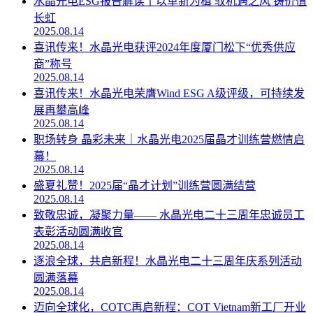
水晶光电ESG报告解读丨以革新为楫 驭机遇之风 铸价值
长虹
2025.08.14
喜讯传来！水晶光电获评2024年度厦门松下“优秀供应
商”称号
2025.08.14
喜讯传来！水晶光电荣膺Wind ESG A级评级，可持续发
展再攀高峰
2025.08.14
职场转身 晶彩未来｜水晶光电2025届晶才训练营燃情启
幕！
2025.08.14
盛夏礼赞！2025届“晶才计划”训练营圆满结营
2025.08.14
致敬忠诚，凝聚力量—— 水晶光电二十三周年忠诚员工
表彰活动圆满收官
2025.08.14
逐浪全球，共启新程！水晶光电二十三周年庆系列活动
圆满落幕
2025.08.14
迈向全球化，COTC再启新程：COT Vietnam新工厂开业