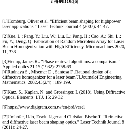
c 得到DOE[6]
[1]Homburg, Oliver et al. “Efficient beam shaping for highpower
laser applications.” Laser Technik Journal 4 (2007): 44-47.
[2]Xue, L.; Pang, Y.; Liu, W.; Liu, L.; Pang, H.; Cao, A.; Shi, L.;
Fu, Y.; Deng, Q. Fabrication of Random Microlens Array for Laser
Beam Homogenization with High Efficiency. Micromachines 2020,
11, 338.
[3]Fienup, James R.. “Phase retrieval algorithms: a comparison.”
Applied optics 21 15 (1982): 2758-69.
[4]Rudnaya S , Misemer D , Santosa F .Rational design of a
diffractive homogenizer for a laser beam[J].Journalof Engineering
Mathematics, 2002,43(2/4) : 189-199.
[5]Katz, S., Kaplan, N. and Grossinger, I. (2018), Using Diffractive
Optical Elements. LTJ, 15: 29-32
[6]https://www.digigram.com.tw/en/prd/vesel
[7]Umhofer, Udo
, Erwin Jäger and Christian Bischoff. “Refractive
and diffractive laser beam shaping optics.” Laser Technik Journal 8
(2011): 24-27.