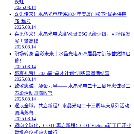
长虹
2025.08.14
喜讯传来！水晶光电获评2024年度厦门松下“优秀供应
商”称号
2025.08.14
喜讯传来！水晶光电荣膺Wind ESG A级评级，可持续发
展再攀高峰
2025.08.14
职场转身 晶彩未来｜水晶光电2025届晶才训练营燃情启
幕！
2025.08.14
盛夏礼赞！2025届“晶才计划”训练营圆满结营
2025.08.14
致敬忠诚，凝聚力量—— 水晶光电二十三周年忠诚员工
表彰活动圆满收官
2025.08.14
逐浪全球，共启新程！水晶光电二十三周年庆系列活动
圆满落幕
2025.08.14
迈向全球化，COTC再启新程：COT Vietnam新工厂开业
暨投产仪式盛大举行