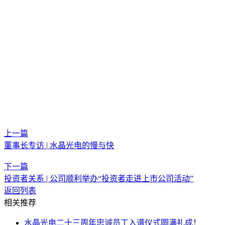
1.
水晶技术之元宇宙系列 | 元宇宙之门——A
R/VR技术浅析
2.
水晶技术之元宇宙系列 | 水晶光电实现体全息波导片量产落地
3. 水
晶技术之元宇宙系列 | 增强现实——光学技术的未来视界（Part I)
4.
水晶技术之元宇宙系列 | 增强现实——光学技术的未来视界（Part II)
5.
水晶技术之元宇宙系列 | 增强现实——光学技术的未来视界（Part III)
6.
水晶技术之元宇宙系列 | 增强现实——光学技术的未来视界（Part IV)
微纳光学系列
1.
水晶技术之微纳光学系列 | 半导体芯片的微观雕刻师——干法刻蚀工
艺探秘
2.
水晶技术之微纳光学系列 | 微纳工艺之光刻技术
3.
水晶技术之微纳光学系列 | 微纳工艺之纳米压印技术
4.
水晶技术之微纳光学系列 | 光学领域的革命性突破——超
上一篇
董事长专访 | 水晶光电的慢与快
下一篇
投资者关系 | 公司顺利举办“投资者走进上市公司活动”
返回列表
相关推荐
水晶光电二十三周年忠诚员工入谱仪式圆满礼成！