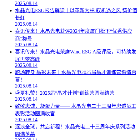
2025.08.14
水晶光电ESG报告解读丨以革新为楫 驭机遇之风 铸价值
长虹
2025.08.14
喜讯传来！水晶光电获评2024年度厦门松下“优秀供应
商”称号
2025.08.14
喜讯传来！水晶光电荣膺Wind ESG A级评级，可持续发
展再攀高峰
2025.08.14
职场转身 晶彩未来｜水晶光电2025届晶才训练营燃情启
幕！
2025.08.14
盛夏礼赞！2025届“晶才计划”训练营圆满结营
2025.08.14
致敬忠诚，凝聚力量—— 水晶光电二十三周年忠诚员工
表彰活动圆满收官
2025.08.14
逐浪全球，共启新程！水晶光电二十三周年庆系列活动
圆满落幕