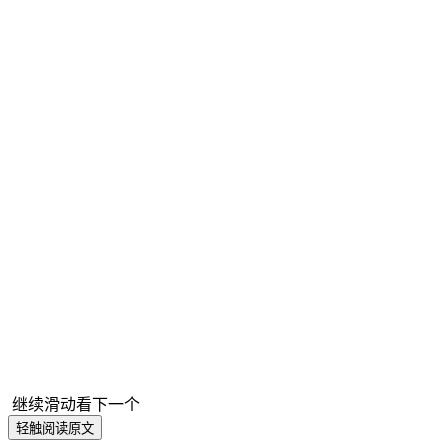
展理念，不断完善和创新智慧厂务系统，为绿色发展贡献更
多的力量。
关于我们
水晶光电作为信息交互领域的全球光学专家，提供从核心
元器件到模组及解决方案的一站式专业服务。公司产品横
跨消费电子、车载光电、元宇宙三大赛道。水晶光电坚持
“全球化、技术型、开放合作”的战略指导方针，坚守光学
赛道以核心技术为轴，拓展消费级应用场景，构建第一、
第二、第三成长曲线，实现企业的周期性跨越，成为全球
卓越的一站式光学专家。
继续滑动看下一个
轻触阅读原文