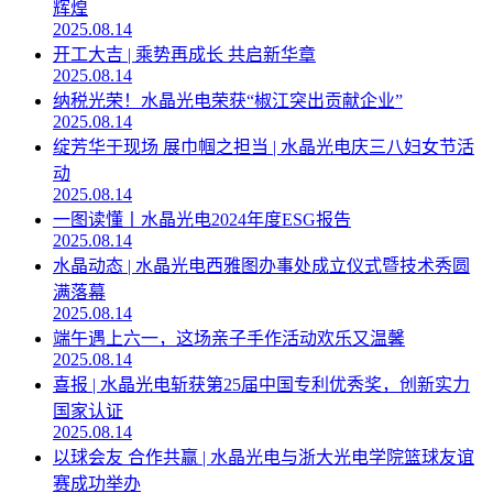
辉煌
2025.08.14
开工大吉 | 乘势再成长 共启新华章
2025.08.14
纳税光荣！水晶光电荣获“椒江突出贡献企业”
2025.08.14
绽芳华于现场 展巾帼之担当 | 水晶光电庆三八妇女节活
动
2025.08.14
一图读懂丨水晶光电2024年度ESG报告
2025.08.14
水晶动态 | 水晶光电西雅图办事处成立仪式暨技术秀圆
满落幕
2025.08.14
端午遇上六一，这场亲子手作活动欢乐又温馨
2025.08.14
喜报 | 水晶光电斩获第25届中国专利优秀奖，创新实力
国家认证
2025.08.14
以球会友 合作共赢 | 水晶光电与浙大光电学院篮球友谊
赛成功举办