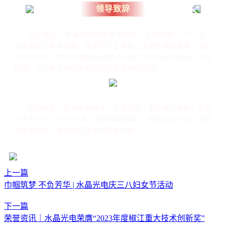
领导致辞
会议最后公司副总经理潘美飞发表了总结致辞。2023年，
公司克服了很多困难，这离不开全体员工坚韧不拔的精神，同心
协力的付出。同时也鼓励全体员工迎接2024年新的挑战，抓住
机遇，齐心协力共同推动公司经营目标的达成。
蓝图绘就，自当扬帆破浪；任重道远，更应策马扬鞭。让我
们携手一起，为2024年，降成本稳基础，抓项目抢市场，创新
管理新模式，稳建核心竞争力而努力奋斗！
上一篇
巾帼筑梦 不负芳华 | 水晶光电庆三八妇女节活动
下一篇
荣誉资讯｜水晶光电荣膺“2023年度椒江重大技术创新奖”