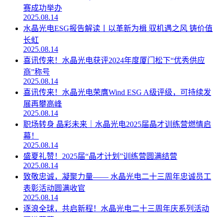
赛成功举办
2025.08.14
水晶光电ESG报告解读丨以革新为楫 驭机遇之风 铸价值
长虹
2025.08.14
喜讯传来！水晶光电获评2024年度厦门松下“优秀供应
商”称号
2025.08.14
喜讯传来！水晶光电荣膺Wind ESG A级评级，可持续发
展再攀高峰
2025.08.14
职场转身 晶彩未来｜水晶光电2025届晶才训练营燃情启
幕！
2025.08.14
盛夏礼赞！2025届“晶才计划”训练营圆满结营
2025.08.14
致敬忠诚，凝聚力量—— 水晶光电二十三周年忠诚员工
表彰活动圆满收官
2025.08.14
逐浪全球，共启新程！水晶光电二十三周年庆系列活动