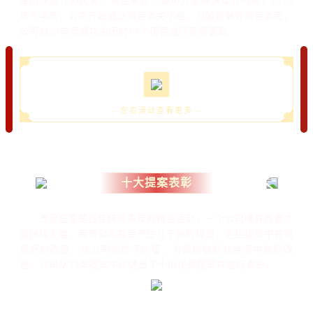
挥团队协作的优势，关注焦点，集中力量解决难点问题，2023
年下半年，公司开始成立项目攻关小组，为鼓励做好项目攻克，
公司对23年度成功关闭的14个项目进行评级表彰。
- 左右滑动查看更多 -
十大提案表彰
改善提案是台佳持续多年的精益活动，一个公司唯有改善才
能持续发展，每年公司都会产生几千份的提案，这些提案中有很
多好的改善，给公司创造了价值，为鼓励做好从点滴中做好改
善，公司从23年提案中评选出了十份优秀提案并进行表彰。