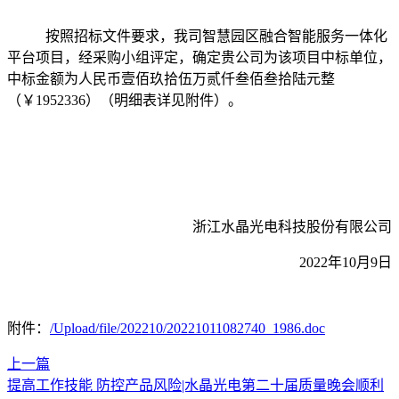
按照招标文件要求，我司智慧园区融合智能服务一体化
平台项目，经采购小组评定，确定贵公司为该项目中标单位，
中标金额为人民币壹佰玖拾伍万贰仟叁佰叁拾陆元整
（￥
1952336
）
（明细表详见附件）
。
浙江水晶光电科技股份有限公司
2022
年
10
月
9
日
附件：
/Upload/file/202210/20221011082740_1986.doc
上一篇
提高工作技能 防控产品风险|水晶光电第二十届质量晚会顺利