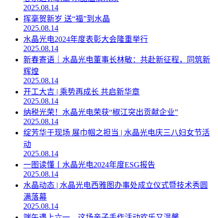
2025.08.14
挥毫贺新岁 送“福”到水晶
2025.08.14
水晶光电2024年度表彰大会隆重举行
2025.08.14
新春寄语｜水晶光电董事长林敏：共赴新征程，同筑新
辉煌
2025.08.14
开工大吉 | 乘势再成长 共启新华章
2025.08.14
纳税光荣！水晶光电荣获“椒江突出贡献企业”
2025.08.14
绽芳华于现场 展巾帼之担当 | 水晶光电庆三八妇女节活
动
2025.08.14
一图读懂丨水晶光电2024年度ESG报告
2025.08.14
水晶动态 | 水晶光电西雅图办事处成立仪式暨技术秀圆
满落幕
2025.08.14
端午遇上六一，这场亲子手作活动欢乐又温馨