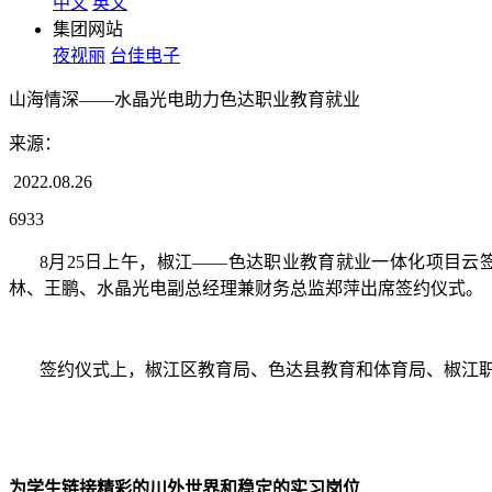
中文
英文
集团网站
夜视丽
台佳电子
山海情深——水晶光电助力色达职业教育就业
来源：
2022.08.26
6933
8月25日上午，椒江——色达职业教育就业一体化项目云
林、王鹏
、
水晶光电副总经理兼财务总监郑萍出席签约仪式。
签约仪式上，椒江区教育局、色达县教育和体育局、椒江
为学生链接精彩的川外世界和稳定的实习岗位