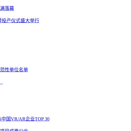
满落幕
开业暨投产仪式盛大举行
范性单位名单
！
国VR/AR企业TOP 30