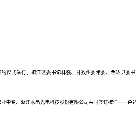
签约仪式举行。
椒江
区委书记林强
、
甘孜州委常委、色达县委书
职业中专、浙江水晶光电科技股份有限公司共同签订椒江
——色