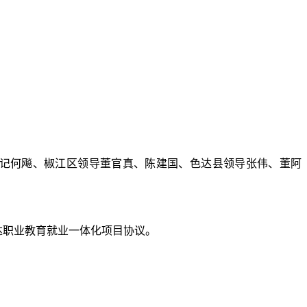
记何飚
、
椒江
区领导董官真、陈建国
、
色达县领导张伟、董阿
达职业教育就业一体化项目协议。