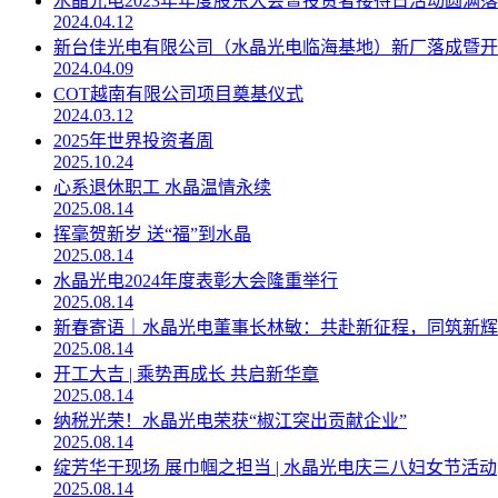
水晶光电2023年年度股东大会暨投资者接待日活动圆满
2024.04.12
新台佳光电有限公司（水晶光电临海基地）新厂落成暨开
2024.04.09
COT越南有限公司项目奠基仪式
2024.03.12
2025年世界投资者周
2025.10.24
心系退休职工 水晶温情永续
2025.08.14
挥毫贺新岁 送“福”到水晶
2025.08.14
水晶光电2024年度表彰大会隆重举行
2025.08.14
新春寄语｜水晶光电董事长林敏：共赴新征程，同筑新辉
2025.08.14
开工大吉 | 乘势再成长 共启新华章
2025.08.14
纳税光荣！水晶光电荣获“椒江突出贡献企业”
2025.08.14
绽芳华于现场 展巾帼之担当 | 水晶光电庆三八妇女节活动
2025.08.14