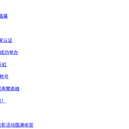
落幕
国家认证
赛成功举办
长虹
”称号
展再攀高峰
幕！
表彰活动圆满收官