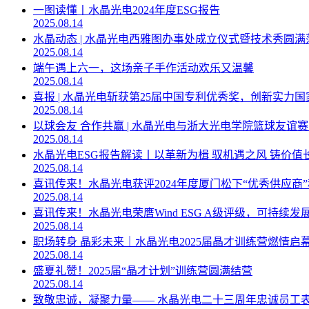
一图读懂丨水晶光电2024年度ESG报告
2025.08.14
水晶动态 | 水晶光电西雅图办事处成立仪式暨技术秀圆满
2025.08.14
端午遇上六一，这场亲子手作活动欢乐又温馨
2025.08.14
喜报 | 水晶光电斩获第25届中国专利优秀奖，创新实力
2025.08.14
以球会友 合作共赢 | 水晶光电与浙大光电学院篮球友谊
2025.08.14
水晶光电ESG报告解读丨以革新为楫 驭机遇之风 铸价值
2025.08.14
喜讯传来！水晶光电获评2024年度厦门松下“优秀供应商
2025.08.14
喜讯传来！水晶光电荣膺Wind ESG A级评级，可持续发
2025.08.14
职场转身 晶彩未来｜水晶光电2025届晶才训练营燃情启
2025.08.14
盛夏礼赞！2025届“晶才计划”训练营圆满结营
2025.08.14
致敬忠诚，凝聚力量—— 水晶光电二十三周年忠诚员工