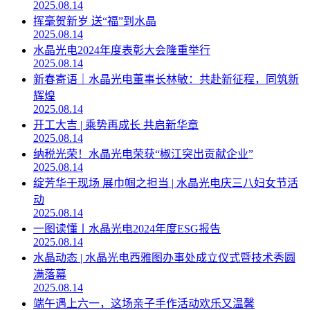
2025.08.14
挥毫贺新岁 送“福”到水晶
2025.08.14
水晶光电2024年度表彰大会隆重举行
2025.08.14
新春寄语｜水晶光电董事长林敏：共赴新征程，同筑新
辉煌
2025.08.14
开工大吉 | 乘势再成长 共启新华章
2025.08.14
纳税光荣！水晶光电荣获“椒江突出贡献企业”
2025.08.14
绽芳华于现场 展巾帼之担当 | 水晶光电庆三八妇女节活
动
2025.08.14
一图读懂丨水晶光电2024年度ESG报告
2025.08.14
水晶动态 | 水晶光电西雅图办事处成立仪式暨技术秀圆
满落幕
2025.08.14
端午遇上六一，这场亲子手作活动欢乐又温馨