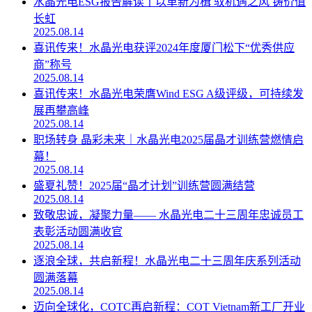
水晶光电ESG报告解读丨以革新为楫 驭机遇之风 铸价值
长虹
2025.08.14
喜讯传来！水晶光电获评2024年度厦门松下“优秀供应
商”称号
2025.08.14
喜讯传来！水晶光电荣膺Wind ESG A级评级，可持续发
展再攀高峰
2025.08.14
职场转身 晶彩未来｜水晶光电2025届晶才训练营燃情启
幕！
2025.08.14
盛夏礼赞！2025届“晶才计划”训练营圆满结营
2025.08.14
致敬忠诚，凝聚力量—— 水晶光电二十三周年忠诚员工
表彰活动圆满收官
2025.08.14
逐浪全球，共启新程！水晶光电二十三周年庆系列活动
圆满落幕
2025.08.14
迈向全球化，COTC再启新程：COT Vietnam新工厂开业