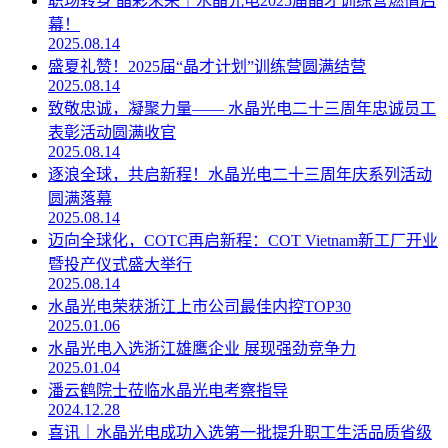
职场转身 晶彩未来｜水晶光电2025届晶才训练营燃情启
幕！
2025.08.14
盛夏礼赞！2025届“晶才计划”训练营圆满结营
2025.08.14
致敬忠诚，凝聚力量—— 水晶光电二十三周年忠诚员工
表彰活动圆满收官
2025.08.14
逐浪全球，共启新程！水晶光电二十三周年庆系列活动
圆满落幕
2025.08.14
迈向全球化，COTC再启新程：COT Vietnam新工厂开业
暨投产仪式盛大举行
2025.08.14
水晶光电荣获浙江上市公司最佳内控TOP30
2025.01.06
水晶光电入选浙江雄鹰企业 展现强劲竞争力
2025.01.04
潘云鹤院士莅临水晶光电考察指导
2024.12.28
喜讯｜水晶光电成功入选第一批提升职工生活品质省级