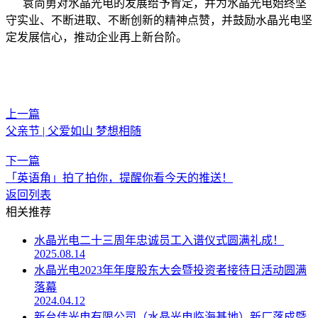
袁尚勇对水晶光电的发展给予肯定，并为水晶光电始终坚
守实业、不断进取、不断创新的精神点赞，并鼓励水晶光电坚
定发展信心，推动企业再上新台阶。
上一篇
父亲节 | 父爱如山 梦想相随
下一篇
「英语角」拍了拍你，提醒你看今天的推送！
返回列表
相关推荐
水晶光电二十三周年忠诚员工入谱仪式圆满礼成！
2025.08.14
水晶光电2023年年度股东大会暨投资者接待日活动圆满
落幕
2024.04.12
新台佳光电有限公司（水晶光电临海基地）新厂落成暨