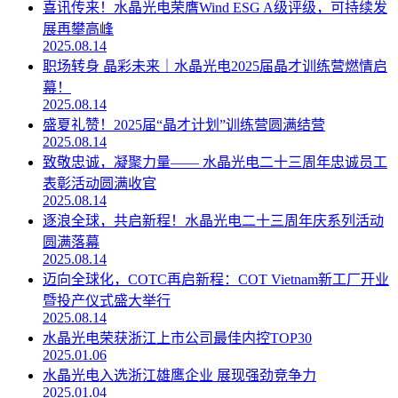
喜讯传来！水晶光电荣膺Wind ESG A级评级，可持续发
展再攀高峰
2025.08.14
职场转身 晶彩未来｜水晶光电2025届晶才训练营燃情启
幕！
2025.08.14
盛夏礼赞！2025届“晶才计划”训练营圆满结营
2025.08.14
致敬忠诚，凝聚力量—— 水晶光电二十三周年忠诚员工
表彰活动圆满收官
2025.08.14
逐浪全球，共启新程！水晶光电二十三周年庆系列活动
圆满落幕
2025.08.14
迈向全球化，COTC再启新程：COT Vietnam新工厂开业
暨投产仪式盛大举行
2025.08.14
水晶光电荣获浙江上市公司最佳内控TOP30
2025.01.06
水晶光电入选浙江雄鹰企业 展现强劲竞争力
2025.01.04