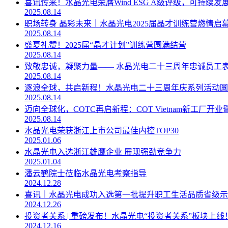
喜讯传来！水晶光电荣膺Wind ESG A级评级，可持续发
2025.08.14
职场转身 晶彩未来｜水晶光电2025届晶才训练营燃情启
2025.08.14
盛夏礼赞！2025届“晶才计划”训练营圆满结营
2025.08.14
致敬忠诚，凝聚力量—— 水晶光电二十三周年忠诚员工
2025.08.14
逐浪全球，共启新程！水晶光电二十三周年庆系列活动圆
2025.08.14
迈向全球化，COTC再启新程：COT Vietnam新工厂
2025.08.14
水晶光电荣获浙江上市公司最佳内控TOP30
2025.01.06
水晶光电入选浙江雄鹰企业 展现强劲竞争力
2025.01.04
潘云鹤院士莅临水晶光电考察指导
2024.12.28
喜讯｜水晶光电成功入选第一批提升职工生活品质省级示
2024.12.26
投资者关系 | 重磅发布！水晶光电“投资者关系”板块上线
2024.12.16