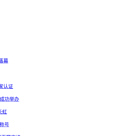
落幕
国家认证
赛成功举办
长虹
”称号