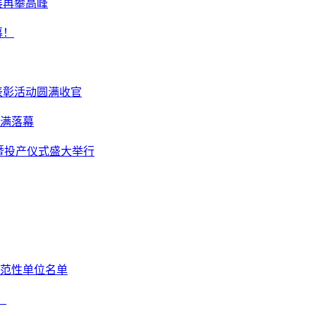
展再攀高峰
幕！
表彰活动圆满收官
满落幕
开业暨投产仪式盛大举行
范性单位名单
！