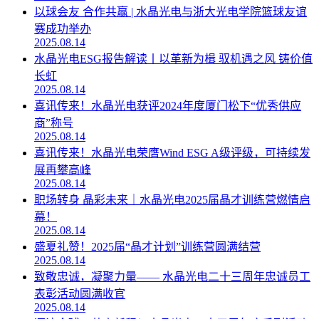
以球会友 合作共赢 | 水晶光电与浙大光电学院篮球友谊
赛成功举办
2025.08.14
水晶光电ESG报告解读丨以革新为楫 驭机遇之风 铸价值
长虹
2025.08.14
喜讯传来！水晶光电获评2024年度厦门松下“优秀供应
商”称号
2025.08.14
喜讯传来！水晶光电荣膺Wind ESG A级评级，可持续发
展再攀高峰
2025.08.14
职场转身 晶彩未来｜水晶光电2025届晶才训练营燃情启
幕！
2025.08.14
盛夏礼赞！2025届“晶才计划”训练营圆满结营
2025.08.14
致敬忠诚，凝聚力量—— 水晶光电二十三周年忠诚员工
表彰活动圆满收官
2025.08.14