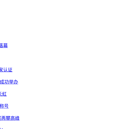
落幕
国家认证
赛成功举办
长虹
”称号
展再攀高峰