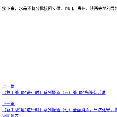
接下来，水晶还将分批接回安徽、四川、贵州、陕西等地的异
上一篇
【复工战“疫”进行时】系列报道（五）战“疫”先锋有话说
下一篇
【复工战“疫”进行时】系列报道（七）全面消杀，严防死守，
返回列表