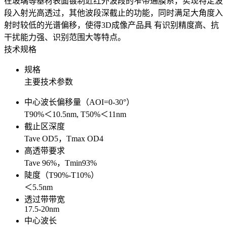
在玻璃等基材表面镀制近红外波段的窄带通膜系，实现特定波
段入射光高透过，其他波段深截止的功能，同时满足大角度入
射时较低的光谱偏移，使得3D成像产品具 有识别精度高、抗
干扰能力强、识别范围大等特点。
技术规格
规格
主要技术参数
中心波长偏移量（AOI=0-30°）
T90%＜10.5nm, T50%＜11nm
截止区深度
Tave OD5，Tmax OD4
高透带要求
Tave 96%，Tmin93%
陡度（T90%-T10%）
＜5.5nm
透过带带宽
17.5-20nm
中心波长