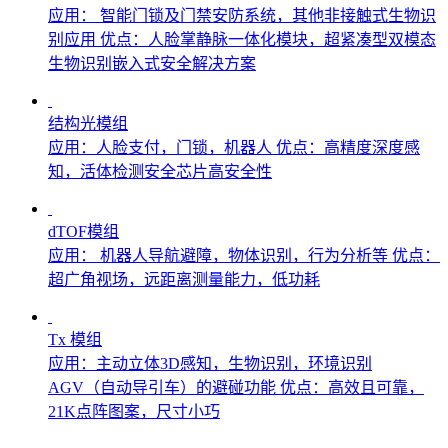
应用： 智能门锁及门禁安防系统，其他非接触式生物识
别应用 优点：人脸掌静脉一体化模块，超紧凑型双模态
生物识别嵌入式安全解决方案
结构光模组
应用：人脸支付，门锁，机器人 优点：高精度深度感
知，活体检测安全芯片高安全性
dTOF模组
应用： 机器人导航避障，物体识别，行为分析等 优点：
超广角视场，远距离测量能力，低功耗
Tx 模组
应用：主动立体3D感知，生物识别，环境识别
AGV（自动导引车）的避碰功能 优点：高效且可靠，
21K点阵图案，尺寸小巧