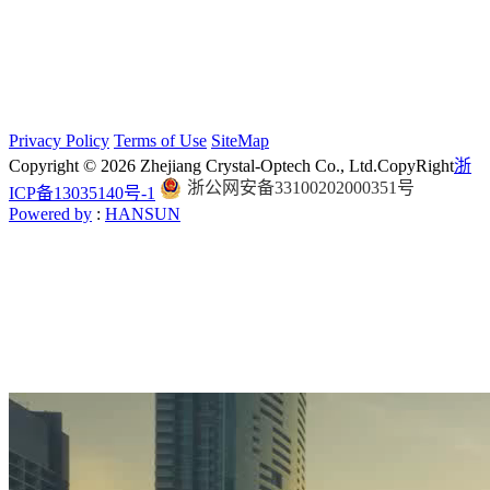
Privacy Policy
Terms of Use
SiteMap
Copyright © 2026 Zhejiang Crystal-Optech Co., Ltd.
CopyRight
浙
浙公网安备33100202000351号
ICP备13035140号-1
Powered by
:
HANSUN