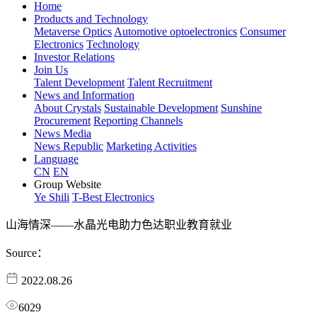
Home
Products and Technology
Metaverse Optics
Automotive optoelectronics
Consumer
Electronics
Technology
Investor Relations
Join Us
Talent Development
Talent Recruitment
News and Information
About Crystals
Sustainable Development
Sunshine
Procurement
Reporting Channels
News Media
News Republic
Marketing Activities
Language
CN
EN
Group Website
Ye Shili
T-Best Electronics
山海情深——水晶光电助力色达职业教育就业
Source：
2022.08.26
6029