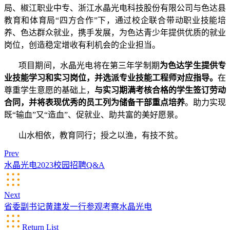
局、椒江职业中专、浙江水晶光电科技股份有限公司与色达县
教育和体育局“四方合作”下，通过校企联合带动职业技能培
养、色达群众就业，携手发展，为色达青少年提供优质的就业
岗位，创造稳定增收有利机会的企业担当。
项目期间，水晶光电将在第三年学制期
为色达学生提供专
业技能学习和实习岗位，并选派专业技能工程师对应指导。
在
尊重学生意愿的基础上，
与实习期满考核合格的学生签订劳动
合同，并将表现优秀的员工列为储备干部重点培养
。助力实现
既
“输血”又“造血”、促就业、助共富的美好愿景。
山水相依，教育同行；授之以渔，有技不贫。
Prev
水晶光电2023校园招聘Q&A
Next
省委副书记黄建发一行参观考察水晶光电
Return List