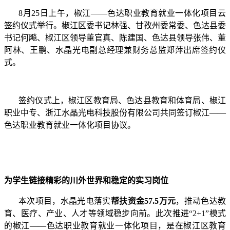
8月25日上午，椒江——色达职业教育就业一体化项目云
签约仪式举行。
椒江
区委书记林强
、
甘孜州委常委、色达县委
书记何飚
、
椒江
区领导董官真、陈建国
、
色达县领导张伟、董
阿林、王鹏
、
水晶光电副总经理兼财务总监郑萍出席签约仪
式。
签约仪式上，椒江区教育局、色达县教育和体育局、椒江
职业中专、浙江水晶光电科技股份有限公司共同签订椒江
——
色达职业教育就业一体化项目协议。
为学生链接精彩的川外世界和稳定的实习岗位
本次项目，水晶光电落实
帮扶资金
57.5万元
，推动色达教
育、医疗、产业、人才等领域稳步向前。此次推进“2+1”模式
的椒江——色达职业教育就业一体化项目，是在椒江区教育