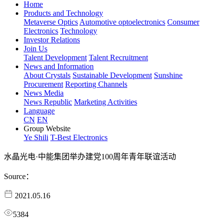
Home
Products and Technology
Metaverse Optics
Automotive optoelectronics
Consumer
Electronics
Technology
Investor Relations
Join Us
Talent Development
Talent Recruitment
News and Information
About Crystals
Sustainable Development
Sunshine
Procurement
Reporting Channels
News Media
News Republic
Marketing Activities
Language
CN
EN
Group Website
Ye Shili
T-Best Electronics
水晶光电·中能集团举办建党100周年青年联谊活动
Source：
2021.05.16
5384