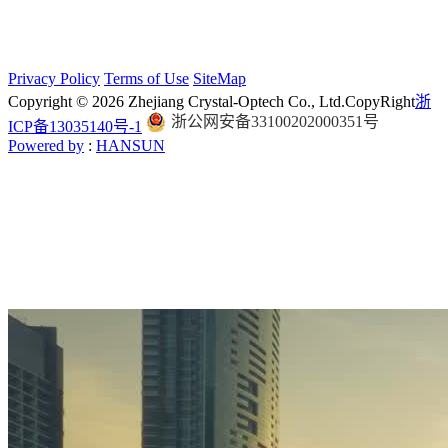
Privacy Policy
Terms of Use
SiteMap
Copyright © 2026 Zhejiang Crystal-Optech Co., Ltd.
CopyRight
浙
浙公网安备33100202000351号
ICP备13035140号-1
Powered by
:
HANSUN