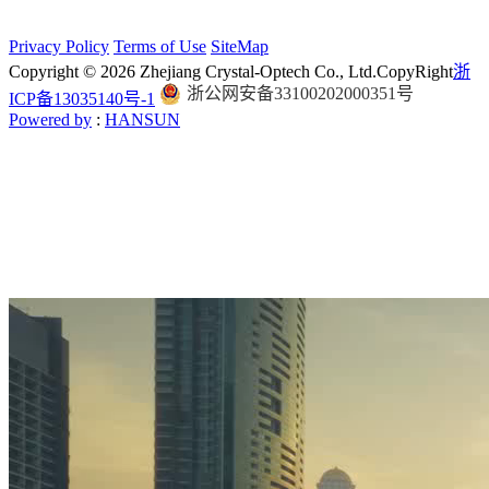
Privacy Policy
Terms of Use
SiteMap
Copyright © 2026 Zhejiang Crystal-Optech Co., Ltd.
CopyRight
浙
浙公网安备33100202000351号
ICP备13035140号-1
Powered by
:
HANSUN