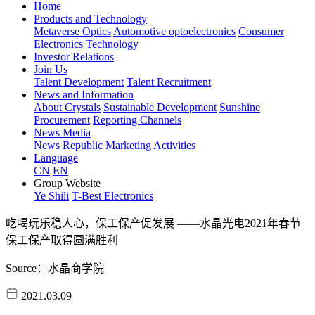
Home
Products and Technology
Metaverse Optics
Automotive optoelectronics
Consumer
Electronics
Technology
Investor Relations
Join Us
Talent Development
Talent Recruitment
News and Information
About Crystals
Sustainable Development
Sunshine
Procurement
Reporting Channels
News Media
News Republic
Marketing Activities
Language
CN
EN
Group Website
Ye Shili
T-Best Electronics
吃喝玩乐稳人心，保工保产促发展 ——水晶光电2021年春节
保工保产取得圆满胜利
Source：水晶商学院
2021.03.09