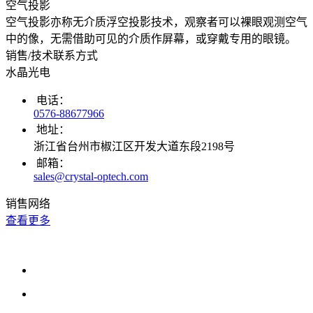
空气投影
空气投影亦称无介质浮空投影技术，观察者可以裸眼观测空气
中的像，无需借助可见的介质作屏幕，或穿戴专用的眼镜。
销售/技术联系方式
水晶光电
电话：
0576-88677966
地址：
浙江省台州市椒江区开发大道东段2198号
邮箱：
sales@crystal-optech.com
销售网络
查看更多