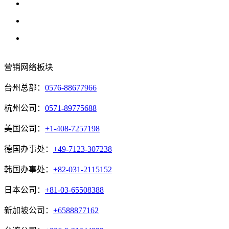
营销网络板块
台州总部：
0576-88677966
杭州公司：
0571-89775688
美国公司：
+1-408-7257198
德国办事处：
+49-7123-307238
韩国办事处：
+82-031-2115152
日本公司：
+81-03-65508388
新加坡公司：
+6588877162