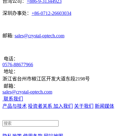
台湾公司：
+886-9-31344923
深圳办事处：
+86-0712-26603034
邮箱:
sales@crystal-optech.com
电话：
0576-88677966
地址：
浙江省台州市椒江区开发大道东段2198号
邮箱：
sales@crystal-optech.com
联系我们
产品与技术
投资者关系
加入我们
关于我们
新闻媒体