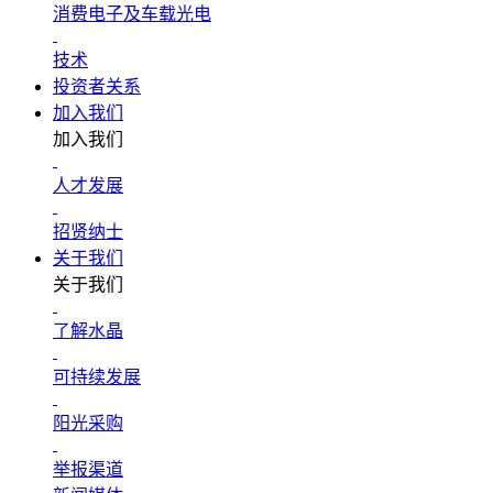
消费电子及车载光电
技术
投资者关系
加入我们
加入我们
人才发展
招贤纳士
关于我们
关于我们
了解水晶
可持续发展
阳光采购
举报渠道