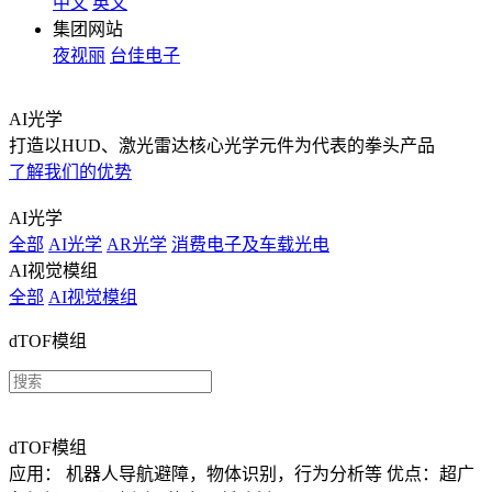
中文
英文
集团网站
夜视丽
台佳电子
AI光学
打造以HUD、激光雷达核心光学元件为代表的拳头产品
了解我们的优势
AI光学
全部
AI光学
AR光学
消费电子及车载光电
AI视觉模组
全部
AI视觉模组
dTOF模组
dTOF模组
应用： 机器人导航避障，物体识别，行为分析等 优点：超广