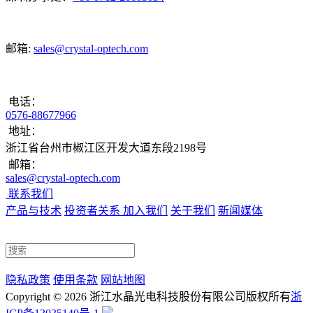
邮箱:
sales@crystal-optech.com
电话：
0576-88677966
地址：
浙江省台州市椒江区开发大道东段2198号
邮箱：
sales@crystal-optech.com
联系我们
产品与技术
投资者关系
加入我们
关于我们
新闻媒体
隐私政策
使用条款
网站地图
Copyright © 2026 浙江水晶光电科技股份有限公司
版权所有
浙
浙公网安备33100202000351号