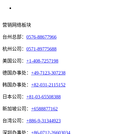
营销网络板块
台州总部：
0576-88677966
杭州公司：
0571-89775688
美国公司：
+1-408-7257198
德国办事处：
+49-7123-307238
韩国办事处：
+82-031-2115152
日本公司：
+81-03-65508388
新加坡公司：
+6588877162
台湾公司：
+886-9-31344923
深圳办事处：
+86-0712-26603034