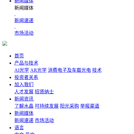
新闻媒体
新闻媒体
新闻速递
市场活动
首页
产品与技术
AI光学
AR光学
消费电子及车载光电
技术
投资者关系
加入我们
人才发展
招贤纳士
新闻资讯
了解水晶
可持续发展
阳光采购
举报渠道
新闻媒体
新闻速递
市场活动
语言