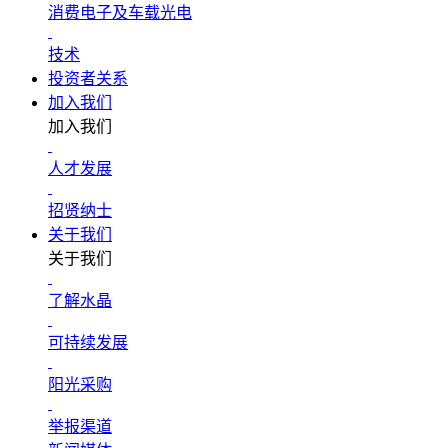
消费电子及车载光电
技术
投资者关系
加入我们
加入我们
人才发展
招贤纳士
关于我们
关于我们
了解水晶
可持续发展
阳光采购
举报渠道