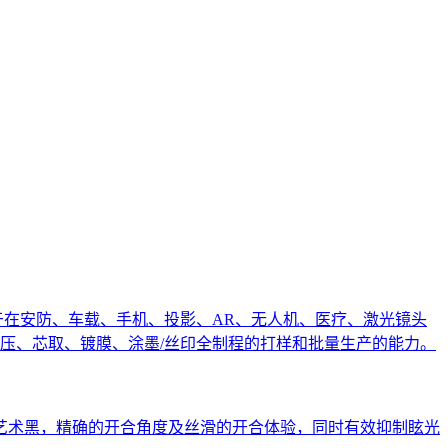
于在安防、车载、手机、投影、AR、无人机、医疗、激光镜头
压、芯取、镀膜、涂墨/丝印全制程的打样和批量生产的能力。
学级的艺术黑，精确的开合角度及丝滑的开合体验，同时有效抑制眩光