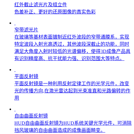
红外截止滤光片及组立件
色差补正、更好的还原图像的真实色彩
窄带滤光片
在玻璃等基材表面镀制近红外波段的窄带通膜系，实现
特定波段入射光高透过，其他波段深截止的功能，同时
满足大角度入射时较低的光谱偏移，使得3D成像产品具
有识别精度高、抗干扰能力强、识别范围大等特点。
平面反射镜
平面反射镜是一种利用反射定律工作的光学元件，改变
光的传播方向,在激光雷达起到光束准直和光路偏转的作
用
自由曲面反射镜
HUD自由曲面反射镜为HUD系统关键光学元件，可消除
挡风玻璃的自由曲面造成的成像画面畸变。